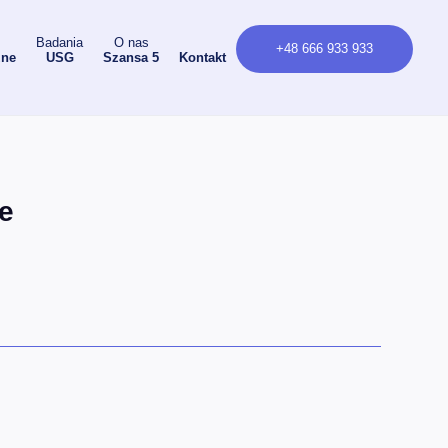
Badania
O nas
+48 666 933 933
zne
USG
Szansa 5
Kontakt
e