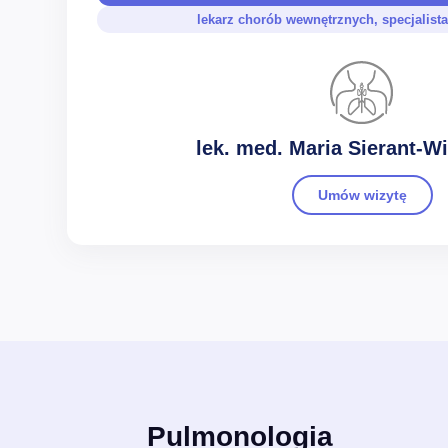
lekarz chorób wewnętrznych, specjalis
lek. med. Maria Sierant-W
Umów wizytę
Pulmonologia