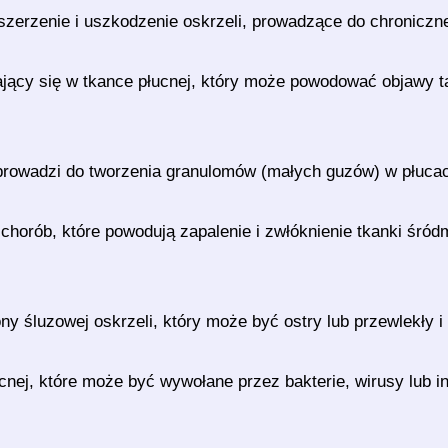
szerzenie i uszkodzenie oskrzeli, prowadzące do chroniczneg
ający się w tkance płucnej, który może powodować objawy tak
 prowadzi do tworzenia granulomów (małych guzów) w płucac
chorób, które powodują zapalenie i zwłóknienie tkanki śró
ony śluzowej oskrzeli, który może być ostry lub przewlekły i
łucnej, które może być wywołane przez bakterie, wirusy lub 