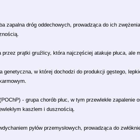
ba zapalna dróg oddechowych, prowadząca do ich zwężenia i
znością.
przez prątki gruźlicy, która najczęściej atakuje płuca, ale
 genetyczna, w której dochodzi do produkcji gęstego, lep
okarmowym.
 (POChP) - grupa chorób płuc, w tym przewlekłe zapalenie os
ewlekłym kaszlem i dusznością.
 wdychaniem pyłów przemysłowych, prowadząca do zwłóknieni